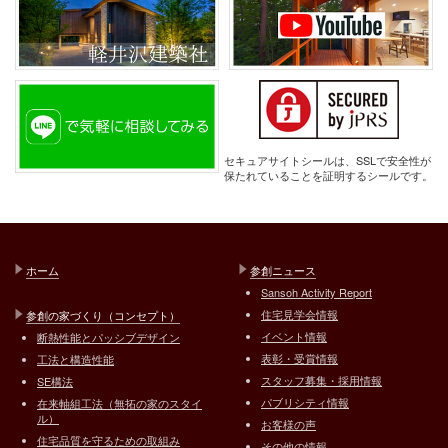
セキュアサイトシールは、SSLで安全性が
保たれていることを証明するシールです。
ホーム
参創ニュース
Sansoh Activity Report
住宅見学会情報
参創の家づくり（コンセプト）
イベント情報
断熱性能とパッシブデザイン
表彰・受賞情報
工法と構造性能
スタッフ募集・採用情報
SE構法
パブリシティ情報
在来軸組工法（無拓の家のスタイ
ル）
お客様の声
住宅品質を守るための取組み
その他の情報