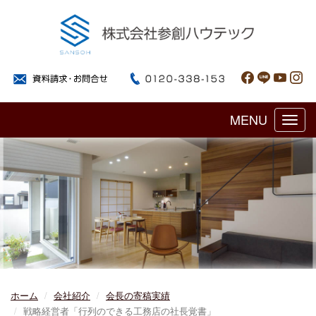
MENU
Toggl
navig
ホーム
会社紹介
会長の寄稿実績
戦略経営者「行列のできる工務店の社長覚書」