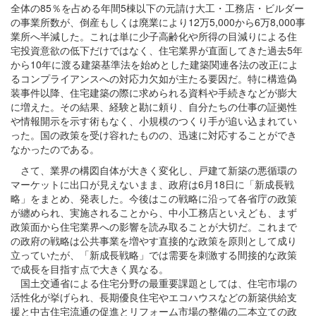
全体の85％を占める年間5棟以下の元請け大工・工務店・ビルダー
の事業所数が、倒産もしくは廃業により12万5,000から6万8,000事
業所へ半減した。これは単に少子高齢化や所得の目減りによる住
宅投資意欲の低下だけではなく、住宅業界が直面してきた過去5年
から10年に渡る建築基準法を始めとした建築関連各法の改正によ
るコンプライアンスへの対応力欠如が主たる要因だ。特に構造偽
装事件以降、住宅建築の際に求められる資料や手続きなどが膨大
に増えた。その結果、経験と勘に頼り、自分たちの仕事の証拠性
や情報開示を示す術もなく、小規模のつくり手が追い込まれてい
った。国の政策を受け容れたものの、迅速に対応することができ
なかったのである。
さて、業界の構図自体が大きく変化し、戸建て新築の悪循環の
マーケットに出口が見えないまま、政府は6月18日に「新成長戦
略」をまとめ、発表した。今後はこの戦略に沿って各省庁の政策
が纏められ、実施されることから、中小工務店といえども、まず
政策面から住宅業界への影響を読み取ることが大切だ。これまで
の政府の戦略は公共事業を増やす直接的な政策を原則として成り
立っていたが、「新成長戦略」では需要を刺激する間接的な政策
で成長を目指す点で大きく異なる。
国土交通省による住宅分野の最重要課題としては、住宅市場の
活性化が挙げられ、長期優良住宅やエコハウスなどの新築供給支
援と中古住宅流通の促進とリフォーム市場の整備の二本立ての政