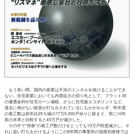
もう長い間、国内の産業は不況のトンネルを抜けることができ
ない。住宅産業においても内需拡大の切り札として、フラット35
の優遇金利や住宅ローン減税、さらに住宅版エコポイントなど、
過去に例がない政策が打ち出されているにもかかわらず、昨年度
の着工数は前年比25％減の77万5,000戸余りに留まり、実に10年
前の水準と比較すると45万戸が減少した。
その中で"持家"の着工戸数だけをとっても15万戸程度減少し、そ
れに追い打ちをかけるようにこの6年間の事業所の規模別推移では