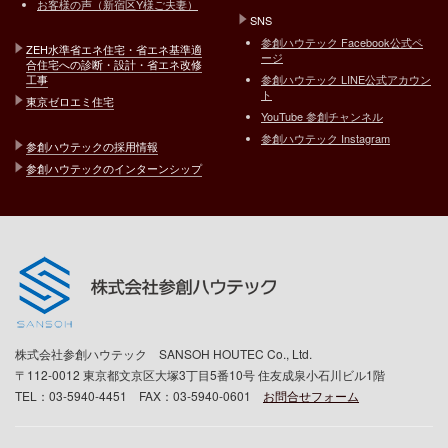
お客様の声（新宿区Y様ご夫妻）
SNS
参創ハウテック Facebook公式ペ
ZEH水準省エネ住宅・省エネ基準適
ージ
合住宅への診断・設計・省エネ改修
工事
参創ハウテック LINE公式アカウン
ト
東京ゼロエミ住宅
YouTube 参創チャンネル
参創ハウテック Instagram
参創ハウテックの採用情報
参創ハウテックのインターンシップ
株式会社参創ハウテック SANSOH HOUTEC Co., Ltd.
〒112-0012 東京都文京区大塚3丁目5番10号 住友成泉小石川ビル1階
TEL：03-5940-4451 FAX：03-5940-0601
お問合せフォーム