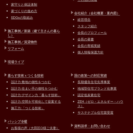
家守りと保証体制
家づくりの進め方
会社紹介（会社概要・案内図）
SDGsの取組み
経営理念
スタッフ紹介
施工事例／新築（建て主さんの暮ら
会長のプロフィール
し）
会長の著書
施工事例／賃貸物件
会長の寄稿実績
リフォーム
個人情報保護方針
現場ライブ
暮らす技術ｘつくる技術
国の政策への対応実績
設計力:敷地の個性をつかむ
長期優良住宅先導事業
設計力:住まい手の個性をつかむ
地域型住宅ブランド化事業
設計力:デザイン力「暮らす技術」
認定低炭素住宅
設計力:空間を可視化して提案する
ZEH（ゼロ・エネルギー・ハウ
ス）
施工力:「つくる技術」
サステナブル住宅賞受賞
パッシブ冷暖
資料請求・お問い合わせ
お客様の声（大田区O様ご夫妻）