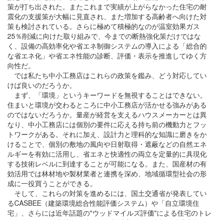
策が打ち出された。またこれまで実績が上がらなかった住宅の耐
震化の支援策が大幅に見直され、また増加する高齢者へ向けた対
策も検討されている。さらに極めて積極的なのが温室効果ガス
25％削減に向けた取り組みで、今までの断熱強化策だけではな
く、設備の高効率化や省エネ制御システムの導入による「総合的
な省エネ化」や省エネ性能の診断、評価・表示を推進してゆく方
向性だ。
では私たち中小工務店はこれらの政策を鑑み、どう対応してい
けば良いのだろうか。
まず、「環境」というキーワードを無視することはできない。
住まいと環境が交わるところに中小工務店が活かせる強みがある
のではないだろうか。量産が経営を支えるハウスメーカーとは異
なり、中小工務店には個別の要件に応える持ち前の機動力とフッ
トワークがある。それに加え、設計力と理科的な知識に磨きをか
けることで、個別の敷地の風向や日射取得・遮蔽などの自然エネ
ルギーを有効に活用し、省エネと快適性の両立を定量的に具現化
する技術レベルに到達することが可能になる。また、国産材の有
効活用では林材地や製材業者と連携を深め、地域循環型社会の形
成に一役買うことができる。
そして、これらの対策を進めるには、国土交通省が発表してい
るCASBEE（建築環境総合性能評価システム）や「自立環境住
宅」、さらには近年話題の"ウッドマイルズ評価"による住宅のトレ