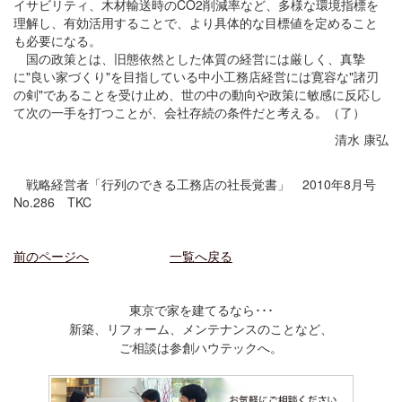
イサビリティ、木材輸送時のCO2削減率など、多様な環境指標を
理解し、有効活用することで、より具体的な目標値を定めること
も必要になる。
国の政策とは、旧態依然とした体質の経営には厳しく、真摯
に"良い家づくり"を目指している中小工務店経営には寛容な"諸刃
の剣"であることを受け止め、世の中の動向や政策に敏感に反応し
て次の一手を打つことが、会社存続の条件だと考える。（了）
清水 康弘
戦略経営者「行列のできる工務店の社長覚書」 2010年8月号
No.286 TKC
前のページへ
一覧へ戻る
東京で家を建てるなら･･･
新築、リフォーム、メンテナンスのことなど、
ご相談は参創ハウテックへ。