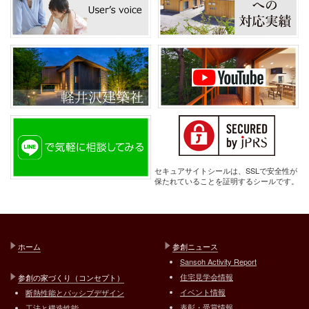
セキュアサイトシールは、SSLで安全性が
保たれていることを証明するシールです。
ホーム
参創ニュース
Sansoh Activity Report
住宅見学会情報
参創の家づくり（コンセプト）
イベント情報
断熱性能とパッシブデザイン
表彰・受賞情報
工法と構造性能