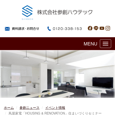
MENU
Toggl
navig
ホーム
参創ニュース
イベント情報
蔦屋家電「HOUSING & RENOVATION」住まいづくりセミナー