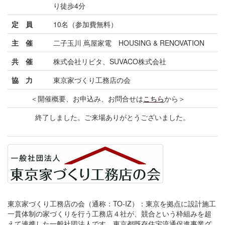
り徒歩4分
定 員
10名（参加費無料）
主 催
二子玉川 蔦屋家電 HOUSING & RENOVATION
共 催
株式会社リビタ、SUVACO株式会社
協 力
東京家づくり工務店の会
＜開催概要、お申込み、お問合せは
こちら
から＞
終了しました。ご来場ありがとうございました。
東京家づくり工務店の会（通称：TO-IZ）：東京を拠点に設計施工
一貫体制の家づくりを行う工務店４社が、競合という枠組みを超
えて連携した一般社団法人です。東京都既存住宅流通促進事業グ