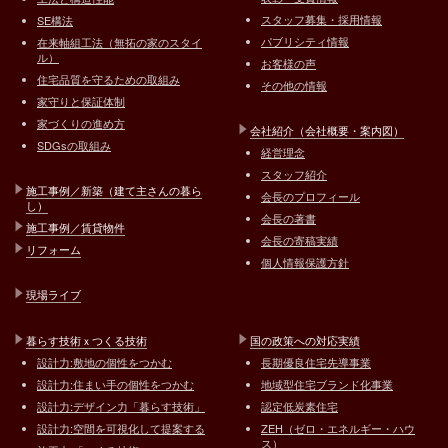
スタッフ募集・採用情報
SE構法
パブリシティ情報
在来軸組工法（無拓の家のスタイ
ル）
お客様の声
住宅品質を守るための取組み
その他の情報
家守りと保証体制
家づくりの進め方
会社紹介（会社概要・案内図）
SDGsの取組み
経営理念
スタッフ紹介
施工事例／新築（建て主さんの暮ら
会長のプロフィール
し）
会長の著書
施工事例／賃貸物件
会長の寄稿実績
リフォーム
個人情報保護方針
現場ライブ
暮らす技術ｘつくる技術
国の政策への対応実績
設計力:敷地の個性をつかむ
長期優良住宅先導事業
設計力:住まい手の個性をつかむ
地域型住宅ブランド化事業
設計力:デザイン力「暮らす技術」
認定低炭素住宅
設計力:空間を可視化して提案する
ZEH（ゼロ・エネルギー・ハウ
ス）