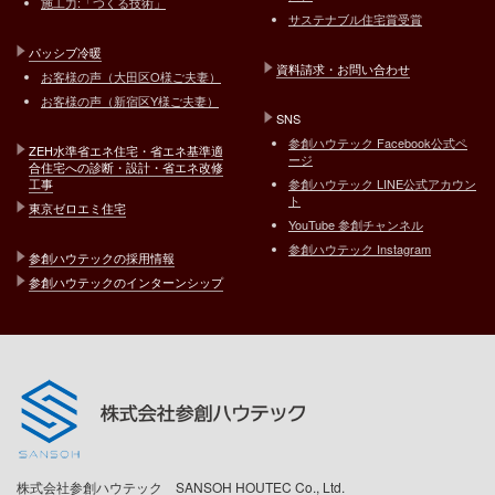
施工力:「つくる技術」
サステナブル住宅賞受賞
パッシブ冷暖
資料請求・お問い合わせ
お客様の声（大田区O様ご夫妻）
お客様の声（新宿区Y様ご夫妻）
SNS
参創ハウテック Facebook公式ペ
ZEH水準省エネ住宅・省エネ基準適
ージ
合住宅への診断・設計・省エネ改修
工事
参創ハウテック LINE公式アカウン
ト
東京ゼロエミ住宅
YouTube 参創チャンネル
参創ハウテック Instagram
参創ハウテックの採用情報
参創ハウテックのインターンシップ
株式会社参創ハウテック SANSOH HOUTEC Co., Ltd.