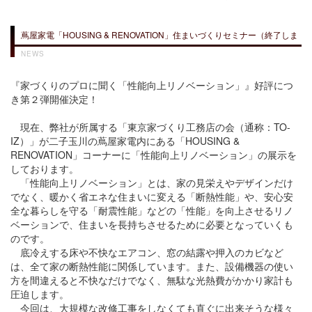
蔦屋家電「HOUSING & RENOVATION」住まいづくりセミナー（終了しま
した）
NEWS
『家づくりのプロに聞く「性能向上リノベーション」』好評につ
き第２弾開催決定！
現在、弊社が所属する「東京家づくり工務店の会（通称：TO-
IZ）」が二子玉川の蔦屋家電内にある「HOUSING &
RENOVATION」コーナーに「性能向上リノベーション」の展示を
しております。
「性能向上リノベーション」とは、家の見栄えやデザインだけ
でなく、暖かく省エネな住まいに変える「断熱性能」や、安心安
全な暮らしを守る「耐震性能」などの「性能」を向上させるリノ
ベーションで、住まいを長持ちさせるために必要となっていくも
のです。
底冷えする床や不快なエアコン、窓の結露や押入のカビなど
は、全て家の断熱性能に関係しています。また、設備機器の使い
方を間違えると不快なだけでなく、無駄な光熱費がかかり家計も
圧迫します。
今回は、大規模な改修工事をしなくても直ぐに出来そうな様々