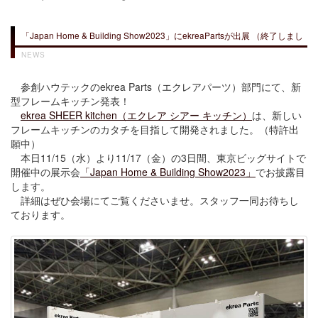
「Japan Home & Building Show2023」にekreaPartsが出展 （終了しまし
た）
NEWS
参創ハウテックのekrea Parts（エクレアパーツ）部門にて、新
型フレームキッチン発表！
ekrea SHEER kitchen（エクレア シアー キッチン）
は、新しい
フレームキッチンのカタチを目指して開発されました。（特許出
願中）
本日11/15（水）より11/17（金）の3日間、東京ビッグサイトで
開催中の展示会
「Japan Home & Building Show2023」
でお披露目
します。
詳細はぜひ会場にてご覧くださいませ。スタッフ一同お待ちし
ております。