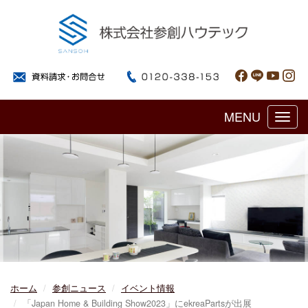
MENU
Toggl
navig
ホーム
参創ニュース
イベント情報
「Japan Home & Building Show2023」にekreaPartsが出展