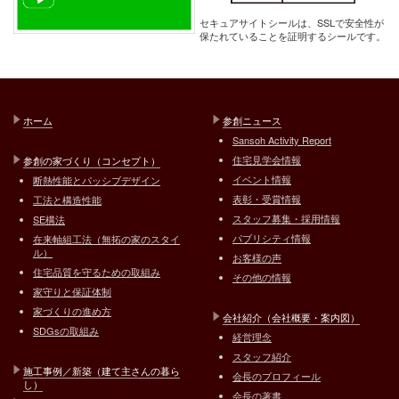
セキュアサイトシールは、SSLで安全性が
保たれていることを証明するシールです。
ホーム
参創ニュース
Sansoh Activity Report
住宅見学会情報
参創の家づくり（コンセプト）
イベント情報
断熱性能とパッシブデザイン
表彰・受賞情報
工法と構造性能
スタッフ募集・採用情報
SE構法
パブリシティ情報
在来軸組工法（無拓の家のスタイ
ル）
お客様の声
住宅品質を守るための取組み
その他の情報
家守りと保証体制
家づくりの進め方
会社紹介（会社概要・案内図）
SDGsの取組み
経営理念
スタッフ紹介
施工事例／新築（建て主さんの暮ら
会長のプロフィール
し）
会長の著書