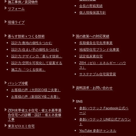
施工事例／賃貸物件
会長の寄稿実績
リフォーム
個人情報保護方針
現場ライブ
暮らす技術ｘつくる技術
国の政策への対応実績
設計力:敷地の個性をつかむ
長期優良住宅先導事業
設計力:住まい手の個性をつかむ
地域型住宅ブランド化事業
設計力:デザイン力「暮らす技術」
認定低炭素住宅
設計力:空間を可視化して提案する
ZEH（ゼロ・エネルギー・ハウ
ス）
施工力:「つくる技術」
サステナブル住宅賞受賞
パッシブ冷暖
資料請求・お問い合わせ
お客様の声（大田区O様ご夫妻）
お客様の声（新宿区Y様ご夫妻）
SNS
参創ハウテック Facebook公式ペ
ZEH水準省エネ住宅・省エネ基準適
ージ
合住宅への診断・設計・省エネ改修
工事
参創ハウテック LINE公式アカウン
ト
東京ゼロエミ住宅
YouTube 参創チャンネル