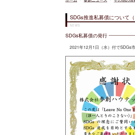
ホーム
参創ニュース
その他の情
SDGs推進私募債について
NEWS
SDGs私募債の発行
2021年12月1日（水）付でSD