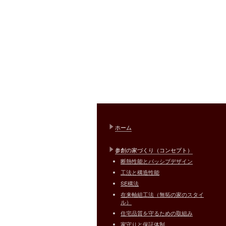
ホーム
参創の家づくり（コンセプト）
断熱性能とパッシブデザイン
工法と構造性能
SE構法
在来軸組工法（無拓の家のスタイ
ル）
住宅品質を守るための取組み
家守りと保証体制