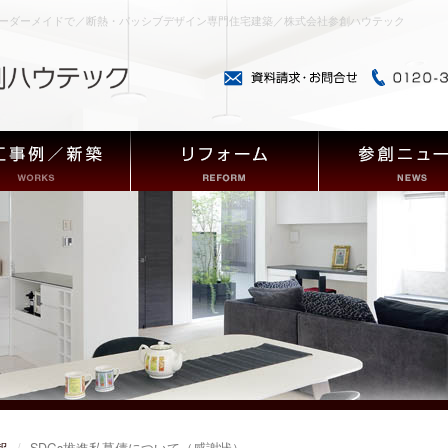
ーダーメイドで／断熱・パッシブデザイン専門住宅建築／株式会社参創ハウテック