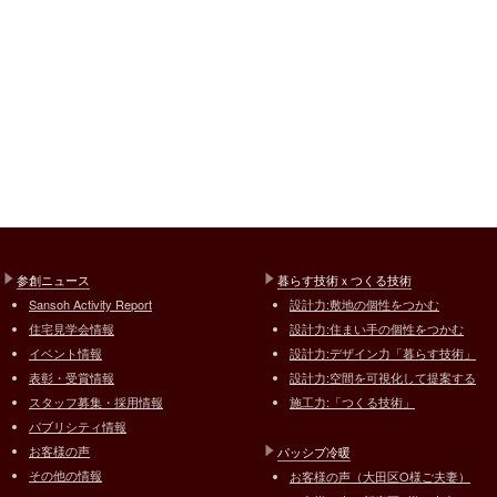
参創ニュース
暮らす技術ｘつくる技術
Sansoh Activity Report
設計力:敷地の個性をつかむ
住宅見学会情報
設計力:住まい手の個性をつかむ
イベント情報
設計力:デザイン力「暮らす技術」
表彰・受賞情報
設計力:空間を可視化して提案する
スタッフ募集・採用情報
施工力:「つくる技術」
パブリシティ情報
お客様の声
パッシブ冷暖
その他の情報
お客様の声（大田区O様ご夫妻）