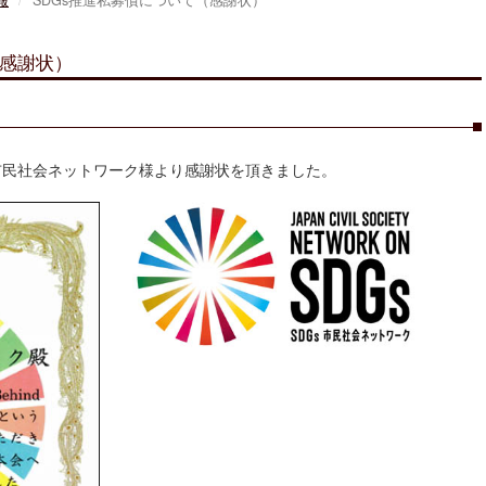
報
SDGs推進私募債について（感謝状）
（感謝状）
Gs市民社会ネットワーク様より感謝状を頂きました。