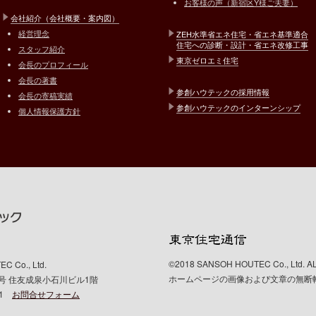
お客様の声（新宿区Y様ご夫妻）
会社紹介（会社概要・案内図）
経営理念
ZEH水準省エネ住宅・省エネ基準適合
住宅への診断・設計・省エネ改修工事
スタッフ紹介
東京ゼロエミ住宅
会長のプロフィール
会長の著書
参創ハウテックの採用情報
会長の寄稿実績
参創ハウテックのインターンシップ
個人情報保護方針
©2018 SANSOH HOUTEC Co., Ltd. 
o., Ltd.
ホームページの画像および文章の無断
10号 住友成泉小石川ビル1階
601
お問合せフォーム