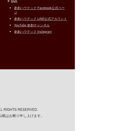
SNS
参創ハウテック Facebook公式ペー
ジ
参創ハウテック LINE公式アカウント
YouTube 参創チャンネル
参創ハウテック Instagram
ALL RIGHTS RESERVED.
転載はお断り申し上げます。