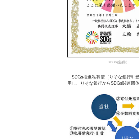
SDGs感謝状
SDGs推進私募債（りそな銀行引
用し、りそな銀行からSDGs関連団