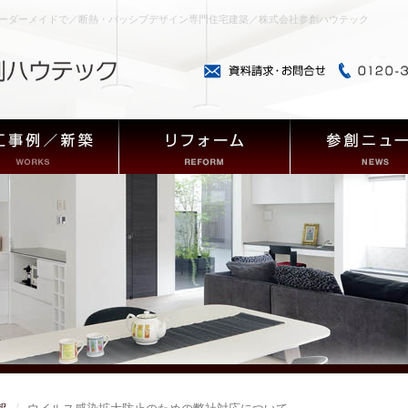
ーダーメイドで／断熱・パッシブデザイン専門住宅建築／株式会社参創ハウテック