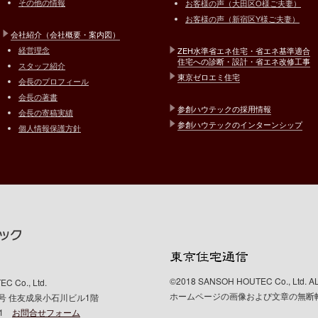
その他の情報
お客様の声（大田区O様ご夫妻）
お客様の声（新宿区Y様ご夫妻）
会社紹介（会社概要・案内図）
経営理念
ZEH水準省エネ住宅・省エネ基準適合
住宅への診断・設計・省エネ改修工事
スタッフ紹介
東京ゼロエミ住宅
会長のプロフィール
会長の著書
参創ハウテックの採用情報
会長の寄稿実績
参創ハウテックのインターンシップ
個人情報保護方針
©2018 SANSOH HOUTEC Co., Ltd. 
o., Ltd.
ホームページの画像および文章の無断
10号 住友成泉小石川ビル1階
601
お問合せフォーム