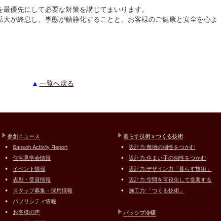
を最優先にして必要な対策を講じてまいります。
拡大が終息し、事態が鎮静化することと、お客様のご健康と安全を心よ
一覧へ戻る
参創ニュース
暮らす技術ｘつくる技術
Sansoh Activity Report
設計力:敷地の個性をつかむ
住宅見学会情報
設計力:住まい手の個性をつかむ
イベント情報
設計力:デザイン力「暮らす技術」
表彰・受賞情報
設計力:空間を可視化して提案する
スタッフ募集・採用情報
施工力:「つくる技術」
パブリシティ情報
お客様の声
パッシブ冷暖