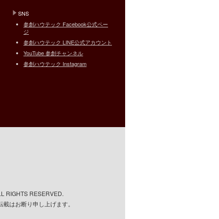
SNS
参創ハウテック Facebook公式ペー
ジ
参創ハウテック LINE公式アカウント
YouTube 参創チャンネル
参創ハウテック Instagram
ALL RIGHTS RESERVED.
転載はお断り申し上げます。