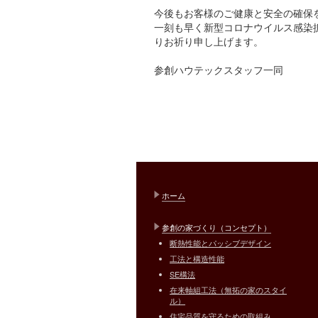
今後もお客様のご健康と安全の確保
一刻も早く新型コロナウイルス感染
りお祈り申し上げます。
参創ハウテックスタッフ一同
ホーム
参創の家づくり（コンセプト）
断熱性能とパッシブデザイン
工法と構造性能
SE構法
在来軸組工法（無拓の家のスタイ
ル）
住宅品質を守るための取組み