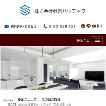
MENU
Toggl
navig
ホーム
参創ニュース
その他の情報
第25期 株式会社参創ハウテック 安全推進大会