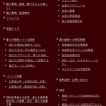
スタッフ紹介
施工事例／新築（建て主さんの暮ら
会長のプロフィール
し）
会長の著書
施工事例／賃貸物件
会長の寄稿実績
リフォーム
個人情報保護方針
現場ライブ
暮らす技術ｘつくる技術
国の政策への対応実績
設計力:敷地の個性をつかむ
長期優良住宅先導事業
設計力:住まい手の個性をつかむ
地域型住宅ブランド化事業
設計力:デザイン力「暮らす技術」
認定低炭素住宅
設計力:空間を可視化して提案する
ZEH（ゼロ・エネルギー・ハウ
ス）
施工力:「つくる技術」
サステナブル住宅賞受賞
パッシブ冷暖
資料請求・お問い合わせ
お客様の声（大田区O様ご夫妻）
お客様の声（新宿区Y様ご夫妻）
SNS
参創ハウテック Facebook公式ペ
ZEH水準省エネ住宅・省エネ基準適
ージ
合住宅への診断・設計・省エネ改修
工事
参創ハウテック LINE公式アカウン