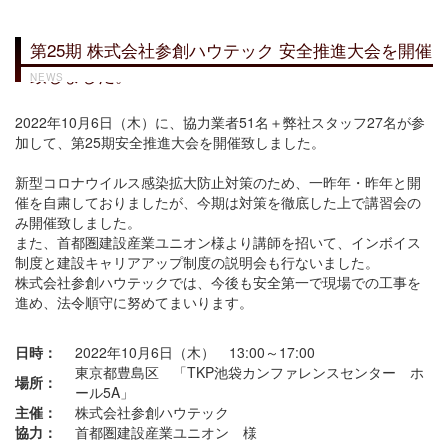
第25期 株式会社参創ハウテック 安全推進大会を開催
致しました。
NEWS
2022年10月6日（木）に、協力業者51名＋弊社スタッフ27名が参
加して、第25期安全推進大会を開催致しました。
新型コロナウイルス感染拡大防止対策のため、一昨年・昨年と開
催を自粛しておりましたが、今期は対策を徹底した上で講習会の
み開催致しました。
また、首都圏建設産業ユニオン様より講師を招いて、インボイス
制度と建設キャリアアップ制度の説明会も行ないました。
株式会社参創ハウテックでは、今後も安全第一で現場での工事を
進め、法令順守に努めてまいります。
日時：
2022年10月6日（木） 13:00～17:00
東京都豊島区 「TKP池袋カンファレンスセンター ホ
場所：
ール5A」
主催：
株式会社参創ハウテック
協力：
首都圏建設産業ユニオン 様