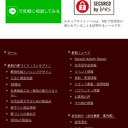
セキュアサイトシールは、SSLで安全性が
保たれていることを証明するシールです。
ホーム
参創ニュース
Sansoh Activity Report
住宅見学会情報
参創の家づくり（コンセプト）
イベント情報
断熱性能とパッシブデザイン
表彰・受賞情報
工法と構造性能
スタッフ募集・採用情報
SE構法
パブリシティ情報
在来軸組工法（無拓の家のスタイ
ル）
お客様の声
住宅品質を守るための取組み
その他の情報
家守りと保証体制
家づくりの進め方
会社紹介（会社概要・案内図）
SDGsの取組み
経営理念