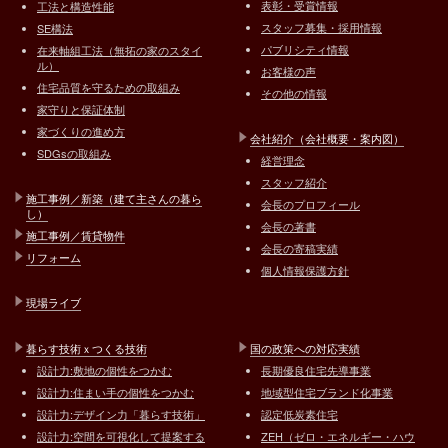
表彰・受賞情報
工法と構造性能
スタッフ募集・採用情報
SE構法
パブリシティ情報
在来軸組工法（無拓の家のスタイ
ル）
お客様の声
住宅品質を守るための取組み
その他の情報
家守りと保証体制
家づくりの進め方
会社紹介（会社概要・案内図）
SDGsの取組み
経営理念
スタッフ紹介
施工事例／新築（建て主さんの暮ら
会長のプロフィール
し）
会長の著書
施工事例／賃貸物件
会長の寄稿実績
リフォーム
個人情報保護方針
現場ライブ
暮らす技術ｘつくる技術
国の政策への対応実績
設計力:敷地の個性をつかむ
長期優良住宅先導事業
設計力:住まい手の個性をつかむ
地域型住宅ブランド化事業
設計力:デザイン力「暮らす技術」
認定低炭素住宅
設計力:空間を可視化して提案する
ZEH（ゼロ・エネルギー・ハウ