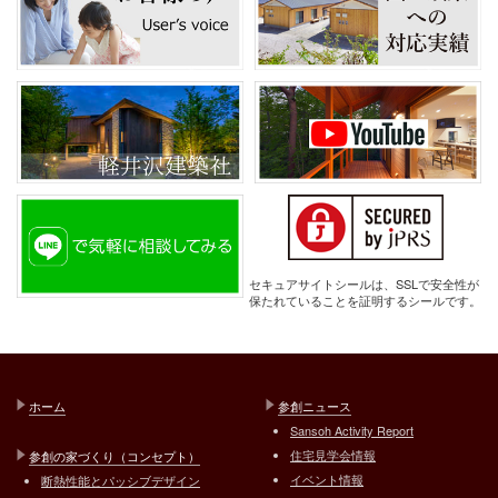
セキュアサイトシールは、SSLで安全性が
保たれていることを証明するシールです。
ホーム
参創ニュース
Sansoh Activity Report
住宅見学会情報
参創の家づくり（コンセプト）
イベント情報
断熱性能とパッシブデザイン