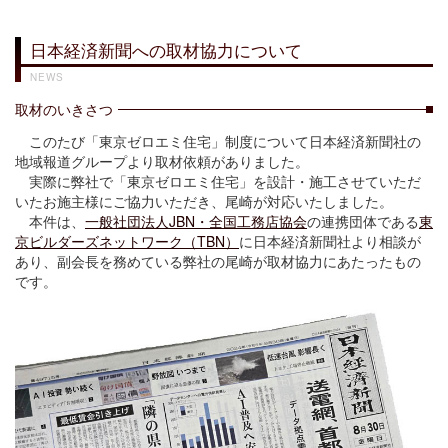
日本経済新聞への取材協力について
NEWS
取材のいきさつ
このたび「東京ゼロエミ住宅」制度について日本経済新聞社の
地域報道グループより取材依頼がありました。
実際に弊社で「東京ゼロエミ住宅」を設計・施工させていただ
いたお施主様にご協力いただき、尾崎が対応いたしました。
本件は、
一般社団法人JBN・全国工務店協会
の連携団体である
東
京ビルダーズネットワーク（TBN）
に日本経済新聞社より相談が
あり、副会長を務めている弊社の尾崎が取材協力にあたったもの
です。