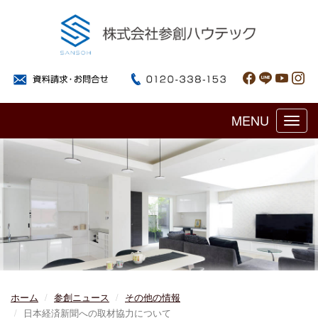
MENU
Toggl
navig
ホーム
参創ニュース
その他の情報
日本経済新聞への取材協力について