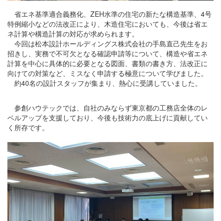
省エネ基準適合義務化、ZEH水準の住宅の新たな構造基準、4号
特例縮⼩などの法改正により、木造住宅においても、今後は省エ
ネ計算や構造計算の対応が求められます。
今回は松本設計ホールディングス株式会社の手島直己先生をお
招きし、実務で不可欠となる確認申請等について、構造や省エネ
計算を中心に具体的に必要となる図面、書類の書き方、法改正に
向けての対策など、ミスなく申請する極意について学びました。
約40名の設計スタッフが集まり、熱心に受講していました。
参創ハウテックでは、自社のみならず東京都の工務店全体のレ
ベルアップを支援しており、今後も技術力の底上げに貢献してい
く所存です。