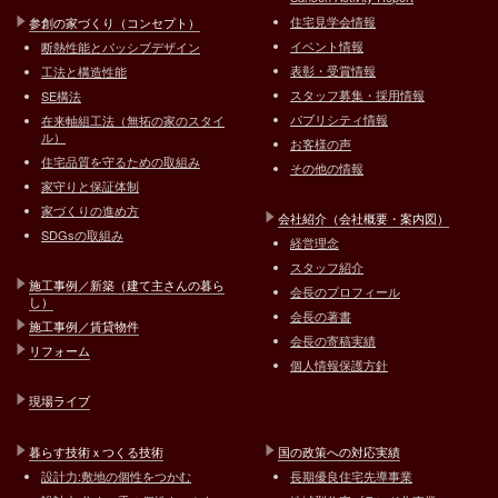
住宅見学会情報
参創の家づくり（コンセプト）
イベント情報
断熱性能とパッシブデザイン
表彰・受賞情報
工法と構造性能
スタッフ募集・採用情報
SE構法
パブリシティ情報
在来軸組工法（無拓の家のスタイ
ル）
お客様の声
住宅品質を守るための取組み
その他の情報
家守りと保証体制
家づくりの進め方
会社紹介（会社概要・案内図）
SDGsの取組み
経営理念
スタッフ紹介
施工事例／新築（建て主さんの暮ら
会長のプロフィール
し）
会長の著書
施工事例／賃貸物件
会長の寄稿実績
リフォーム
個人情報保護方針
現場ライブ
暮らす技術ｘつくる技術
国の政策への対応実績
設計力:敷地の個性をつかむ
長期優良住宅先導事業