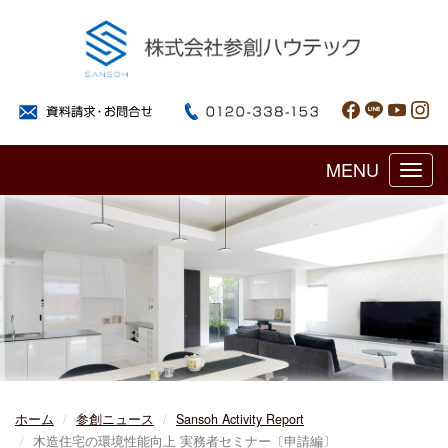
MENU
Toggl
navig
ホーム
参創ニュース
Sansoh Activity Report
木造住宅の環境性能向上 実務者セミナー〔申請編〕