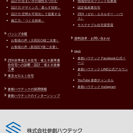
設計力:住まい手の個性をつかむ
地域型住宅ブランド化事業
設計力:デザイン力「暮らす技術」
認定低炭素住宅
設計力:空間を可視化して提案する
ZEH（ゼロ・エネルギー・ハウ
ス）
施工力:「つくる技術」
サステナブル住宅賞受賞
パッシブ冷暖
資料請求・お問い合わせ
お客様の声（大田区O様ご夫妻）
お客様の声（新宿区Y様ご夫妻）
SNS
参創ハウテック Facebook公式ペ
ZEH水準省エネ住宅・省エネ基準適
ージ
合住宅への診断・設計・省エネ改修
工事
参創ハウテック LINE公式アカウン
ト
東京ゼロエミ住宅
YouTube 参創チャンネル
参創ハウテック Instagram
参創ハウテックの採用情報
参創ハウテックのインターンシップ