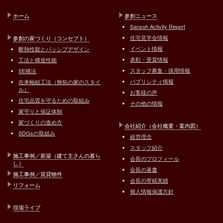
ホーム
参創ニュース
Sansoh Activity Report
住宅見学会情報
参創の家づくり（コンセプト）
イベント情報
断熱性能とパッシブデザイン
表彰・受賞情報
工法と構造性能
スタッフ募集・採用情報
SE構法
パブリシティ情報
在来軸組工法（無拓の家のスタイ
ル）
お客様の声
住宅品質を守るための取組み
その他の情報
家守りと保証体制
家づくりの進め方
会社紹介（会社概要・案内図）
SDGsの取組み
経営理念
スタッフ紹介
施工事例／新築（建て主さんの暮ら
会長のプロフィール
し）
会長の著書
施工事例／賃貸物件
会長の寄稿実績
リフォーム
個人情報保護方針
現場ライブ