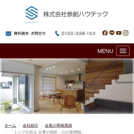
MENU
Toggl
navig
ホーム
会社紹介
会長の寄稿実績
「トップが語る 仕事の指針・心の座標軸」