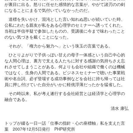
が裏目に出る。怒りに任せた感情的な言葉が、やがて諸刃のの剣
になることにまるで気付いていなかったのだ。
道標を失いかけ、混沌とした言い知れぬ思いが続いていた時、
公私にわたる親友が私をある心理学のセミナーへ誘ってくれた。
当初は半信半疑で参加したものの、受講後に今まで味わったこと
のない気づきを戴くことになった。
それが、「権力から魅力へ」という珠玉の言葉である。
ひとりよがりで子供っぽい甘えの母子一体感という自己中心的
な人間心理は、裏方で支える人たちに対する感謝の気持ちさえ忘
れさせてしまうことがある。何よりも会社や組織で働くのは機械
ではなく、生身の人間である。ビジネスセミナーで聴いた事業戦
術や名台詞、必ず登場する成功事例などを会社に持ち帰っては社
員に押し付けていた自分がいかに軽佻浮薄だったかを猛省した。
その時以来、私が考え遂行する会社経営とは経済学と心理学の
融合である。
清水 康弘
トップが綴る一日一話「仕事の指針・心の座標軸」私を支えた言
葉 2007年12月5日発行 PHP研究所