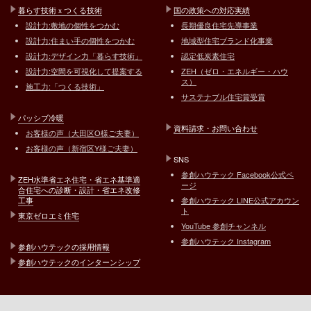
暮らす技術ｘつくる技術
国の政策への対応実績
設計力:敷地の個性をつかむ
長期優良住宅先導事業
設計力:住まい手の個性をつかむ
地域型住宅ブランド化事業
設計力:デザイン力「暮らす技術」
認定低炭素住宅
設計力:空間を可視化して提案する
ZEH（ゼロ・エネルギー・ハウ
ス）
施工力:「つくる技術」
サステナブル住宅賞受賞
パッシブ冷暖
資料請求・お問い合わせ
お客様の声（大田区O様ご夫妻）
お客様の声（新宿区Y様ご夫妻）
SNS
参創ハウテック Facebook公式ペ
ZEH水準省エネ住宅・省エネ基準適
ージ
合住宅への診断・設計・省エネ改修
工事
参創ハウテック LINE公式アカウン
ト
東京ゼロエミ住宅
YouTube 参創チャンネル
参創ハウテック Instagram
参創ハウテックの採用情報
参創ハウテックのインターンシップ