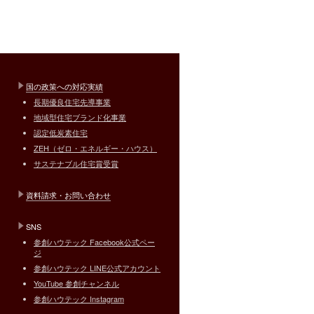
国の政策への対応実績
長期優良住宅先導事業
地域型住宅ブランド化事業
認定低炭素住宅
ZEH（ゼロ・エネルギー・ハウス）
サステナブル住宅賞受賞
資料請求・お問い合わせ
SNS
参創ハウテック Facebook公式ペー
ジ
参創ハウテック LINE公式アカウント
YouTube 参創チャンネル
参創ハウテック Instagram