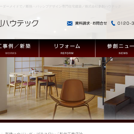
ーダーメイドで／断熱・パッシブデザイン専門住宅建築／株式会社参創ハウテック