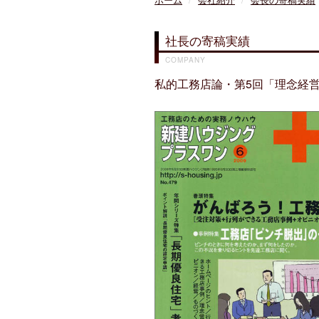
ホーム
会社紹介
会長の寄稿実績
社長の寄稿実績
COMPANY
私的工務店論・第5回「理念経