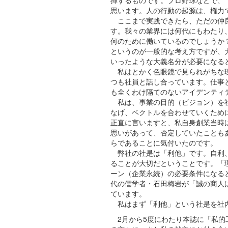
揮するものです。プロ野球などで、
思います。人の行動の起源は、権力
ここまで実践できたら、ただの仲良
す。我々の業界には何代にもわたり
何のために働いているのでしょうか
というのが一般的な考え方ですが、
いったような大義名分が必要になる
私はとかく色眼鏡で見られがちな現
つも社員と話し合っています。仕事
も全くわけ隔てのないアイデンティ
私は、事業の目的（ビジョン）を社
なげ、ベクトルを合わせていくため
正直に言いますと、私自身創業当時
思いがあって、否定していたことも
らであることに気付いたのです。
弊社の社是は「利他」です。自利、
ることが大切だということです。「
ーン（企業永続）の必要条件になる
代の儒学者・石田梅岩が「誠の商人
ています。
私はまず「利他」という社是を社内
2月から5度にわたり本誌に「私的