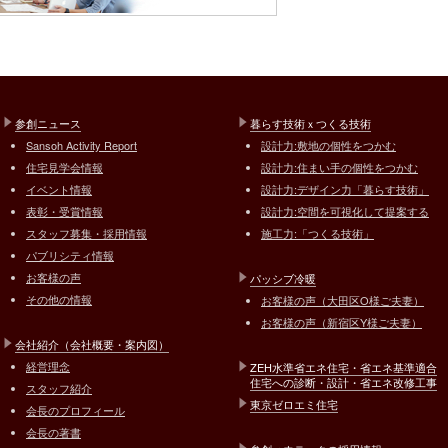
参創ニュース
暮らす技術ｘつくる技術
Sansoh Activity Report
設計力:敷地の個性をつかむ
住宅見学会情報
設計力:住まい手の個性をつかむ
イベント情報
設計力:デザイン力「暮らす技術」
表彰・受賞情報
設計力:空間を可視化して提案する
スタッフ募集・採用情報
施工力:「つくる技術」
パブリシティ情報
お客様の声
パッシブ冷暖
その他の情報
お客様の声（大田区O様ご夫妻）
お客様の声（新宿区Y様ご夫妻）
会社紹介（会社概要・案内図）
経営理念
ZEH水準省エネ住宅・省エネ基準適合
住宅への診断・設計・省エネ改修工事
スタッフ紹介
東京ゼロエミ住宅
会長のプロフィール
会長の著書