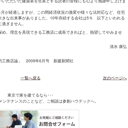
いいただいた建築業を生業とする読者の皆様にも心より感謝申し上げま
8カ月が経過しますが、この間経済状況の激変や様々な法対応など、住宅
大きな出来事がありました。10年存続する会社は5％ 以下といわれる
に過ぎません。
め、理念を具現できる工務店に成長できればと、熱望してやみませ
清水 康弘
務店論」 2009年6月号 新建新聞社
一覧へ戻る
次のページへ
東京で家を建てるなら･･･
メンテナンスのことなど、
ご相談は参創ハウテックへ。