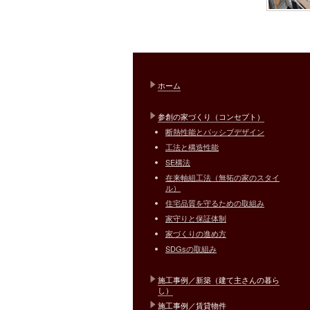
ホーム
参創の家づくり（コンセプト）
断熱性能とパッシブデザイン
工法と構造性能
SE構法
在来軸組工法（無拓の家のスタイ
ル）
住宅品質を守るための取組み
家守りと保証体制
家づくりの進め方
SDGsの取組み
施工事例／新築（建て主さんの暮ら
し）
施工事例／賃貸物件