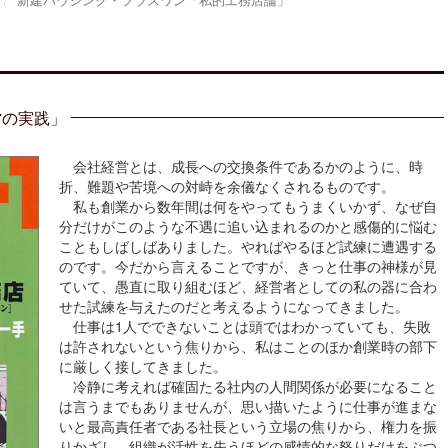
新建ハウジング・プラスワン「私的工務店論」
営の実践」
会社経営とは、成長への交換条件であるかのように、時
折、難題や苦境への対峙を余儀なくされるものです。
私も創業から数年間は何をやってもうまくいかず、なぜ自
分だけがこのような不遇に追い込まれるのかと感傷的に悩む
こともしばしばありました。やればやるほど試練に遭遇する
のです。今だから言えることですが、きっと仕事の神様が見
ていて、愚直に取り組むほど、経営者としての私の器に合わ
せた試練を与えたのだと考えるようになってきました。
仕事は1人でできないことは頭ではわかっていても、失敗
は許されないという焦りから、私はことのほか創業時の部下
に厳しく接してきました。
冷静に考えれば確固たる社内の人間関係が必要になること
は言うまでもありませんが、思い描いたように仕事が進まな
いと最高責任者である社長という立場の焦りから、権力を振
りかざし、組織が活性を失うほどの感情的な怒りだけをぶつ