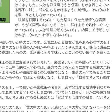
けてきました。失敗を取り返そうと必死にもがき苦しんでい
る部下に対し、追い討ちをかけるように罵倒し、その心の中
を覗こうともしなかったのです。
現状を打開するために生じた怒りに任せた感情的な言葉
が、やがて両刃の剣になることに、私はまるで気付いていな
かったのです。人は道理で動くものです。納得して行動しな
ければ、心のない仕事になるのです。
続いていた時のことです。公私にわたる親友が私をある心理学のセミ
肩書きのない普通の人が何かを得ようとたくさん集まり、熱心に講義に
で参加したものの、受講後に今まで味わったことのない気付きを戴くこ
玉の言葉に凝縮されていました。経営者という鎧を纏ったひとりよが
いう自己中心的な人間心理は、裏方で支える人たちに対する感謝の気持
何よりも会社や組織で働くのは機械ではなく、生身の人間であることに
れたからやる」では全く意味がなく、社員自らが「自分で考えて行動す
スセミナーで聴いた事業戦術や名台詞、必ず登場する成功事例などを
して血肉化する間もなく社員に押し付けていた自分が、いかに軽佻浮薄
来、私が考え遂行する会社経営とは「経済学と心理学の融合」だと考え
なたのため」「世の中のため」と感じたときの方が大きなパワーを発