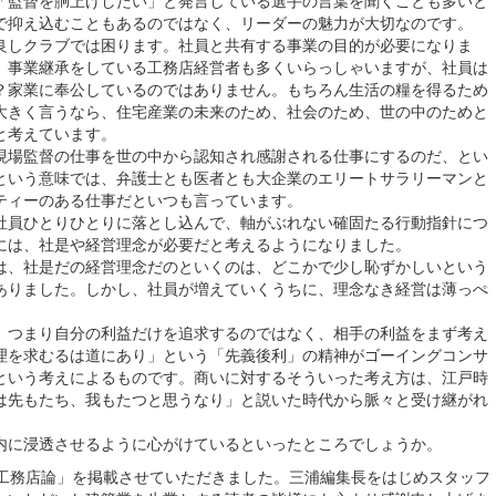
「監督を胴上げしたい」と発言している選手の言葉を聞くことも多いと
で抑え込むこともあるのではなく、リーダーの魅力が大切なのです。
しクラブでは困ります。社員と共有する事業の目的が必要になりま
、事業継承をしている工務店経営者も多くいらっしゃいますが、社員は
？家業に奉公しているのではありません。もちろん生活の糧を得るため
大きく言うなら、住宅産業の未来のため、社会のため、世の中のためと
と考えています。
場監督の仕事を世の中から認知され感謝される仕事にするのだ、とい
という意味では、弁護士とも医者とも大企業のエリートサラリーマンと
ティーのある仕事だといつも言っています。
員ひとりひとりに落とし込んで、軸がぶれない確固たる行動指針につ
には、社是や経営理念が必要だと考えるようになりました。
は、社是だの経営理念だのといくのは、どこかで少し恥ずかしいという
ありました。しかし、社員が増えていくうちに、理念なき経営は薄っぺ
つまり自分の利益だけを追求するのではなく、相手の利益をまず考え
理を求むるは道にあり」という「先義後利」の精神がゴーイングコンサ
という考えによるものです。商いに対するそういった考え方は、江戸時
は先もたち、我もたつと思うなり」と説いた時代から脈々と受け継がれ
に浸透させるように心がけているといったところでしょうか。
工務店論」を掲載させていただきました。三浦編集長をはじめスタッフ