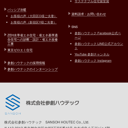
サステナブル住宅賞受賞
パッシブ冷暖
資料請求・お問い合わせ
お客様の声（大田区O様ご夫妻）
お客様の声（新宿区Y様ご夫妻）
SNS
参創ハウテック Facebook公式ペ
ZEH水準省エネ住宅・省エネ基準適
ージ
合住宅への診断・設計・省エネ改修
工事
参創ハウテック LINE公式アカウン
ト
東京ゼロエミ住宅
YouTube 参創チャンネル
参創ハウテック Instagram
参創ハウテックの採用情報
参創ハウテックのインターンシップ
株式会社参創ハウテック SANSOH HOUTEC Co., Ltd.
〒112-0012 東京都文京区大塚3丁目5番10号 住友成泉小石川ビル1階