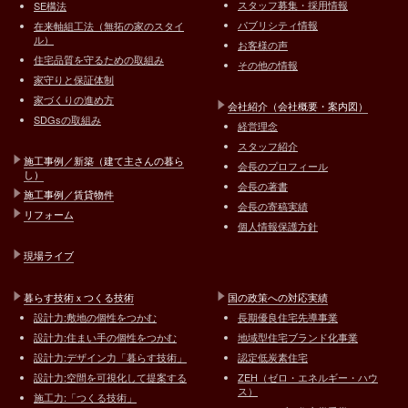
スタッフ募集・採用情報
SE構法
パブリシティ情報
在来軸組工法（無拓の家のスタイ
ル）
お客様の声
住宅品質を守るための取組み
その他の情報
家守りと保証体制
家づくりの進め方
会社紹介（会社概要・案内図）
SDGsの取組み
経営理念
スタッフ紹介
施工事例／新築（建て主さんの暮ら
会長のプロフィール
し）
会長の著書
施工事例／賃貸物件
会長の寄稿実績
リフォーム
個人情報保護方針
現場ライブ
暮らす技術ｘつくる技術
国の政策への対応実績
設計力:敷地の個性をつかむ
長期優良住宅先導事業
設計力:住まい手の個性をつかむ
地域型住宅ブランド化事業
設計力:デザイン力「暮らす技術」
認定低炭素住宅
設計力:空間を可視化して提案する
ZEH（ゼロ・エネルギー・ハウ
ス）
施工力:「つくる技術」