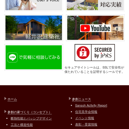
セキュアサイトシールは、SSLで安全性が
保たれていることを証明するシールです。
ホーム
参創ニュース
Sansoh Activity Report
住宅見学会情報
参創の家づくり（コンセプト）
イベント情報
断熱性能とパッシブデザイン
表彰・受賞情報
工法と構造性能