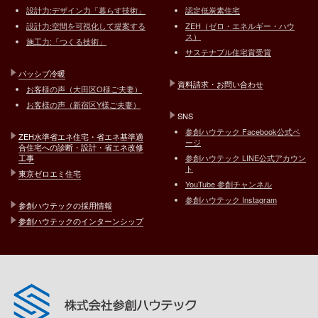
設計力:デザイン力「暮らす技術」
認定低炭素住宅
設計力:空間を可視化して提案する
ZEH（ゼロ・エネルギー・ハウ
ス）
施工力:「つくる技術」
サステナブル住宅賞受賞
パッシブ冷暖
資料請求・お問い合わせ
お客様の声（大田区O様ご夫妻）
お客様の声（新宿区Y様ご夫妻）
SNS
参創ハウテック Facebook公式ペ
ZEH水準省エネ住宅・省エネ基準適
ージ
合住宅への診断・設計・省エネ改修
工事
参創ハウテック LINE公式アカウン
ト
東京ゼロエミ住宅
YouTube 参創チャンネル
参創ハウテック Instagram
参創ハウテックの採用情報
参創ハウテックのインターンシップ