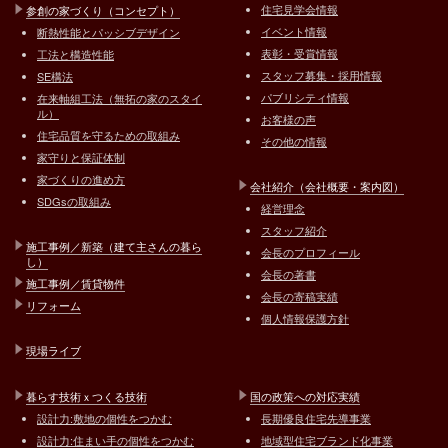
住宅見学会情報
参創の家づくり（コンセプト）
イベント情報
断熱性能とパッシブデザイン
表彰・受賞情報
工法と構造性能
スタッフ募集・採用情報
SE構法
パブリシティ情報
在来軸組工法（無拓の家のスタイ
ル）
お客様の声
住宅品質を守るための取組み
その他の情報
家守りと保証体制
家づくりの進め方
会社紹介（会社概要・案内図）
SDGsの取組み
経営理念
スタッフ紹介
施工事例／新築（建て主さんの暮ら
会長のプロフィール
し）
会長の著書
施工事例／賃貸物件
会長の寄稿実績
リフォーム
個人情報保護方針
現場ライブ
暮らす技術ｘつくる技術
国の政策への対応実績
設計力:敷地の個性をつかむ
長期優良住宅先導事業
設計力:住まい手の個性をつかむ
地域型住宅ブランド化事業