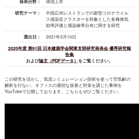
発表分野：
環境工学
研究テーマ：
中国広州レストランでの新型コロナウイル
ス感染症クラスターを対象とした各種換気
効率評価と感染確率分布に関する研究
選出日：
2021年3月10日
2020年度 第91回 日本建築学会関東支部研究発表会 優秀研究報
告集
および
論文（PDFデータ）
をご覧ください。
この研究を活かし、気流シミュレーション技術を使って空気齢の
解析を行ない、オフィスの適切な改善と対策を講じた事例を
YouTubeで公開しております。こちらもぜひご覧ください。