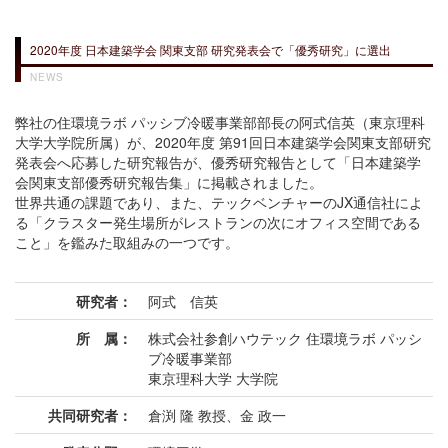
2020年度 日本建築学会 関東支部 研究発表会で「優秀研究」に選出
NEWS
弊社の住環境ラボ パッシブ冷暖事業部部長の阿式信英（東京理科
大学大学院所属）が、2020年度 第91回日本建築学会関東支部研究
発表会へ応募した研究報告が、優秀研究報告として「日本建築学
会関東支部優秀研究報告集」に掲載されました。
世界共通の課題であり、また、テックベンチャーのJX通信社によ
る「クラスター発生場所がレストランの次にオフィス空間である
こと」を鑑みた取組みの一つです。
研究者：
阿式 信英
所 属：
株式会社参創ハウテック 住環境ラボ パッシ
ブ冷暖事業部
東京理科大学 大学院
共同研究者：
倉渕 隆 教授、金 政一