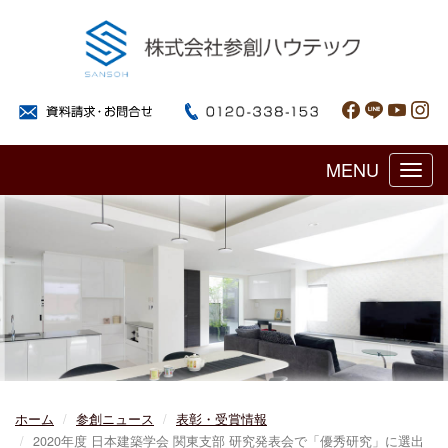
MENU
Toggl
navig
ホーム
参創ニュース
表彰・受賞情報
2020年度 日本建築学会 関東支部 研究発表会で「優秀研究」に選出