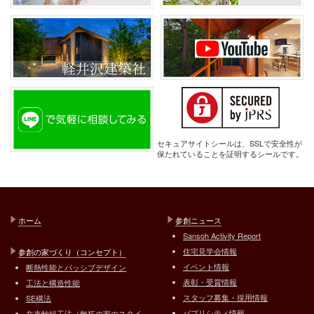
セキュアサイトシールは、SSLで安全性が
保たれていることを証明するシールです。
ホーム
参創ニュース
Sansoh Activity Report
住宅見学会情報
参創の家づくり（コンセプト）
イベント情報
断熱性能とパッシブデザイン
表彰・受賞情報
工法と構造性能
スタッフ募集・採用情報
SE構法
パブリシティ情報
在来軸組工法（無拓の家のスタイ