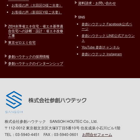
資料請求・お問い合わせ
お客様の声（大田区O様ご夫妻）
お客様の声（新宿区Y様ご夫妻）
SNS
参創ハウテック Facebook公式ペ
ZEH水準省エネ住宅・省エネ基準適
ージ
合住宅への診断・設計・省エネ改修
工事
参創ハウテック LINE公式アカウン
ト
東京ゼロエミ住宅
YouTube 参創チャンネル
参創ハウテック Instagram
参創ハウテックの採用情報
参創ハウテックのインターンシップ
株式会社参創ハウテック SANSOH HOUTEC Co., Ltd.
〒112-0012 東京都文京区大塚3丁目5番10号 住友成泉小石川ビル1階
TEL：03-5940-4451 FAX：03-5940-0601
お問合せフォーム