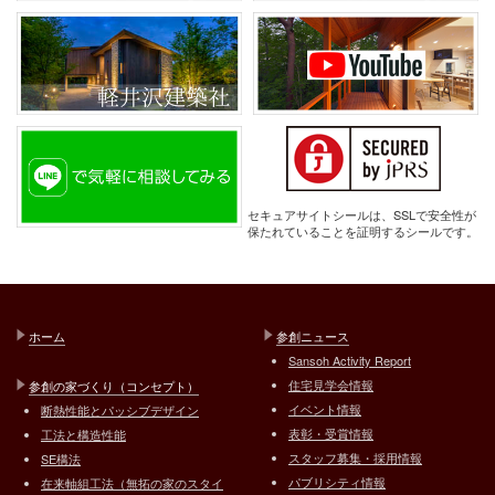
セキュアサイトシールは、SSLで安全性が
保たれていることを証明するシールです。
ホーム
参創ニュース
Sansoh Activity Report
住宅見学会情報
参創の家づくり（コンセプト）
イベント情報
断熱性能とパッシブデザイン
表彰・受賞情報
工法と構造性能
スタッフ募集・採用情報
SE構法
パブリシティ情報
在来軸組工法（無拓の家のスタイ