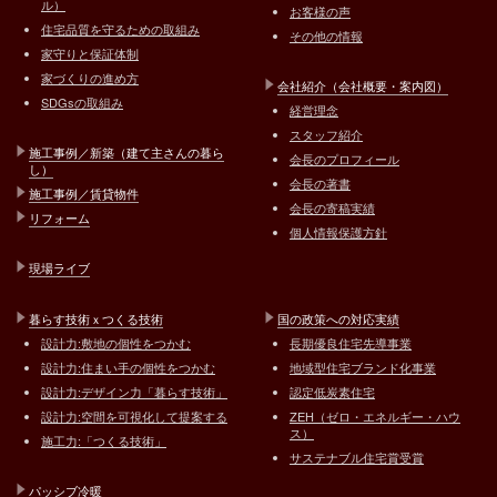
ル）
お客様の声
住宅品質を守るための取組み
その他の情報
家守りと保証体制
家づくりの進め方
会社紹介（会社概要・案内図）
SDGsの取組み
経営理念
スタッフ紹介
施工事例／新築（建て主さんの暮ら
会長のプロフィール
し）
会長の著書
施工事例／賃貸物件
会長の寄稿実績
リフォーム
個人情報保護方針
現場ライブ
暮らす技術ｘつくる技術
国の政策への対応実績
設計力:敷地の個性をつかむ
長期優良住宅先導事業
設計力:住まい手の個性をつかむ
地域型住宅ブランド化事業
設計力:デザイン力「暮らす技術」
認定低炭素住宅
設計力:空間を可視化して提案する
ZEH（ゼロ・エネルギー・ハウ
ス）
施工力:「つくる技術」
サステナブル住宅賞受賞
パッシブ冷暖