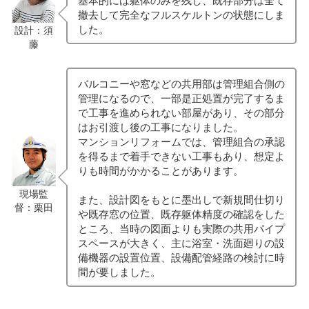
撤去して完全なフルスケルトンの状態にしま
した。
設計：須
藤
バルコニーや窓などの共用部は管理組合側の
管理になるので、一部是正処置が完了するま
で工事を進められない部屋があり、その部分
はお引渡し後の工事になりました。
マンションリフォームでは、管理組合の承認
を得るまで着手できない工事もあり、想定よ
りも時間がかかることがあります。
現場監
また、設計図をもとに墨出しで新規間仕切り
督：栗田
や既存窓の位置、既存躯体精度の確認をした
ところ、当時の図面よりも実際の共用パイプ
スペースが大きく、主に浴室・洗面廻りの設
備機器の設置位置、設備配管経路の検討に時
間が要しました。