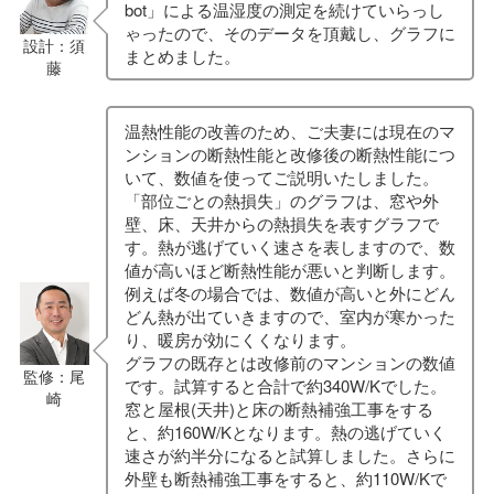
bot」による温湿度の測定を続けていらっし
ゃったので、そのデータを頂戴し、グラフに
設計：須
まとめました。
藤
温熱性能の改善のため、ご夫妻には現在のマ
ンションの断熱性能と改修後の断熱性能につ
いて、数値を使ってご説明いたしました。
「部位ごとの熱損失」のグラフは、窓や外
壁、床、天井からの熱損失を表すグラフで
す。熱が逃げていく速さを表しますので、数
値が高いほど断熱性能が悪いと判断します。
例えば冬の場合では、数値が高いと外にどん
どん熱が出ていきますので、室内が寒かった
り、暖房が効にくくなります。
グラフの既存とは改修前のマンションの数値
監修：尾
です。試算すると合計で約340W/Kでした。
崎
窓と屋根(天井)と床の断熱補強工事をする
と、約160W/Kとなります。熱の逃げていく
速さが約半分になると試算しました。さらに
外壁も断熱補強工事をすると、約110W/Kで