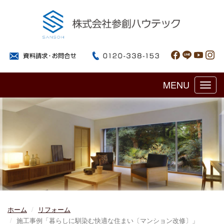
MENU
Toggl
navig
ホーム
リフォーム
施工事例「暮らしに馴染む快適な住まい〔マンション改修〕」